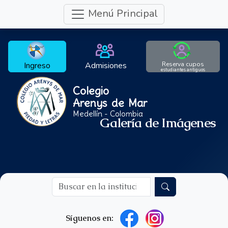
Menú Principal
Ingreso
Admisiones
Reserva cupos
estudiantes antiguos
Colegio
Arenys de Mar
Medellín - Colombia
Galería de Imágenes
Síguenos en: