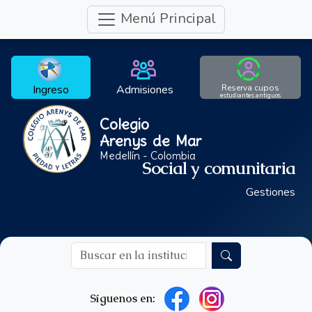
Menú Principal
Ingreso
Admisiones
Reserva cupos
estudiantes antiguos
Colegio
Arenys de Mar
Medellín - Colombia
Social y comunitaria
Gestiones
Síguenos en: