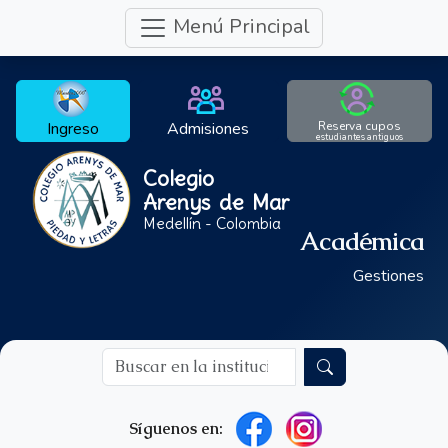
Menú Principal
Ingreso
Admisiones
Reserva cupos
estudiantes antiguos
Colegio
Arenys de Mar
Medellín - Colombia
Académica
Gestiones
Síguenos en: