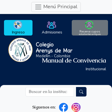
Menú Principal
Ingreso
Admisiones
Reserva cupos
estudiantes antiguos
Colegio
Arenys de Mar
Medellín - Colombia
Manual de Convivencia
Institucional
Síguenos en: