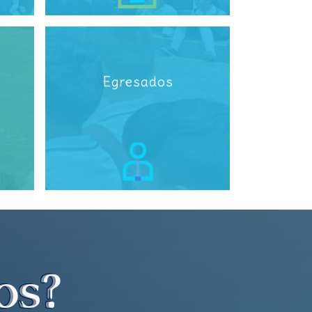
Egresados
os?
os?