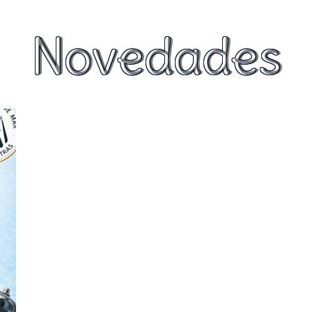
Novedades
Novedades