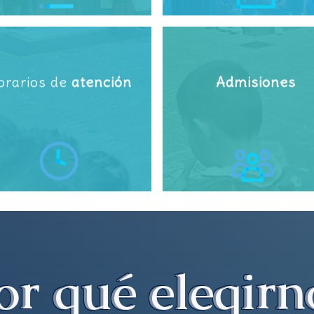
orarios de
atención
Admisiones
or qué elegirn
or qué elegirn